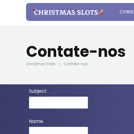
CHRIS
Contate-nos
Christmas Slots
»
Contate-nos
Subject
*
Name
*