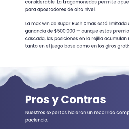
considerable. La tragamonedas permite apuest
para apostadores de alto nivel.
La max win de Sugar Rush Xmas está limitada a
ganancia de $500,000 — aunque estos premios s
cascada, las posiciones en la rejilla acumulan 
tanto en el juego base como en los giros grati
Pros y Contras
Nuestros expertos hicieron un recorrido com
paciencia.