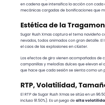
en cadena que intensifica la acción con cada c
mecánicas cargadas de bonificaciones que man
Estética de la Tragamon
Sugar Rush Xmas captura el tema navideño con
nevados, todos animados con gran detalle. El
el caos de las explosiones en clúster.
Los efectos de giro vienen acompañados de cr
campanillas y melodías dulces que elevan el 
que hace que cada sesión se sienta como un
RTP, Volatilidad, Tama
El RTP de Sugar Rush Xmas se sitúa en un 96.
incluso 91.50%). Es un juego de
alta volatilid