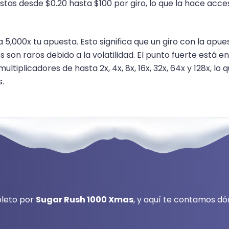
as desde $0.20 hasta $100 por giro, lo que la hace acc
 5,000x tu apuesta. Esto significa que un giro con la apu
on raros debido a la volatilidad. El punto fuerte está e
multiplicadores de hasta 2x, 4x, 8x, 16x, 32x, 64x y 128x, 
s.
pleto por
Sugar Rush 1000 Xmas
, y aquí te contamos dó