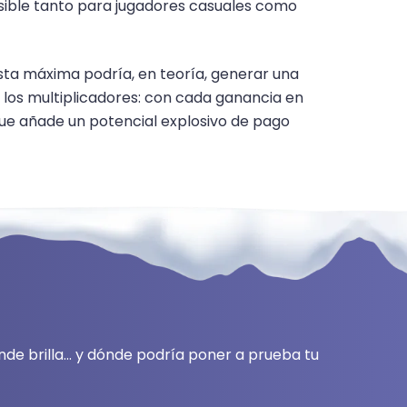
esible tanto para jugadores casuales como
esta máxima podría, en teoría, generar una
n los multiplicadores: con cada ganancia en
lo que añade un potencial explosivo de pago
nde brilla… y dónde podría poner a prueba tu