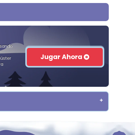
ausando
Jugar Ahora
úster
ra