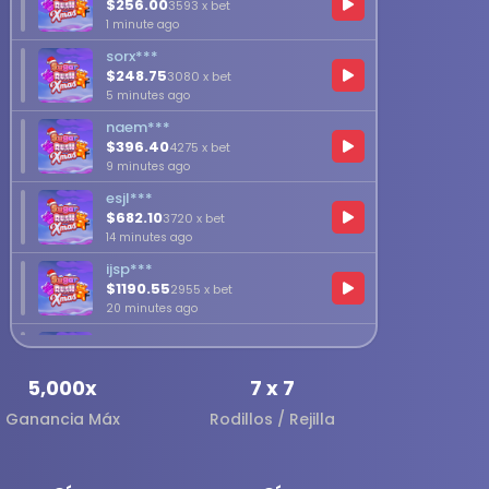
$256.00
3593 x bet
1 minute ago
sorx***
$248.75
3080 x bet
5 minutes ago
naem***
$396.40
4275 x bet
9 minutes ago
esjl***
$682.10
3720 x bet
14 minutes ago
ijsp***
$1190.55
2955 x bet
20 minutes ago
vrqd***
$1548.90
4890 x bet
29 minutes ago
5,000x
7 x 7
wjgn***
Ganancia Máx
Rodillos / Rejilla
$1860.20
3650 x bet
about 1 hour ago
kkgb***