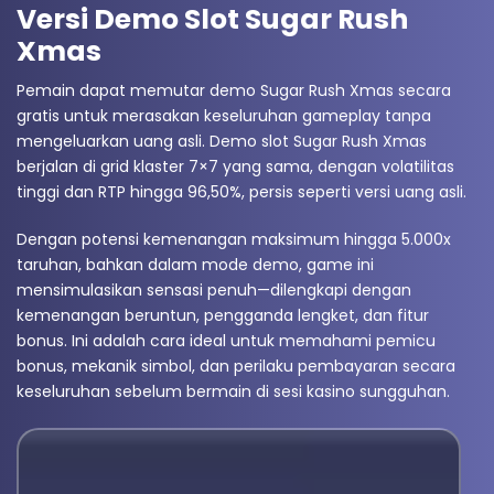
Ulasan Sugar Rush Xmas
Versi Demo Slot Sugar Rush
Estetika Slot – Tema, Suara & Efek Spin
Xmas
RTP, Volatilitas, Ukuran Taruhan &
Pemain dapat memutar demo Sugar Rush Xmas secara
Kemenangan Maksimal
gratis untuk merasakan keseluruhan gameplay tanpa
Kelebihan & Kekurangan
mengeluarkan uang asli. Demo slot Sugar Rush Xmas
berjalan di grid klaster 7×7 yang sama, dengan volatilitas
Aturan Main Slot Sugar Rush Xmas
tinggi dan RTP hingga 96,50%, persis seperti versi uang asli.
Simbol & Tabel Pembayaran
Bonus dan Fitur Spesial
Dengan potensi kemenangan maksimum hingga 5.000x
taruhan, bahkan dalam mode demo, game ini
Multiplier Spots
mensimulasikan sensasi penuh—dilengkapi dengan
Free Spins
kemenangan beruntun, pengganda lengket, dan fitur
bonus. Ini adalah cara ideal untuk memahami pemicu
Bonus Buy & Ante Bet
bonus, mekanik simbol, dan perilaku pembayaran secara
Mainkan Sugar Rush Xmas di Perangkat Mobile
keseluruhan sebelum bermain di sesi kasino sungguhan.
Unduh di Perangkat Android
Unduh di iPhone & iPad