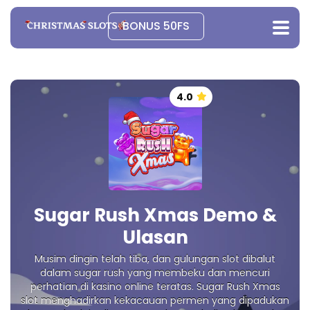
BONUS 50FS
4.0
Sugar Rush Xmas Demo &
Ulasan
Musim dingin telah tiba, dan gulungan slot dibalut
dalam sugar rush yang membeku dan mencuri
perhatian di kasino online teratas. Sugar Rush Xmas
slot menghadirkan kekacauan permen yang dipadukan