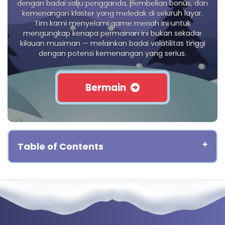
dengan badai salju pengganda, pembelian bonus, dan
kemenangan klaster yang meledak di seluruh layar.
Tim kami menyelami game meriah ini untuk
mengungkap kenapa permainan ini bukan sekadar
kilauan musiman — melainkan badai volatilitas tinggi
dengan potensi kemenangan yang serius.
Bermain
Table of Contents
Versi Demo Slot Sugar Rush Xmas
Mengapa Pemain Harus Mencoba Demo
Gratis?