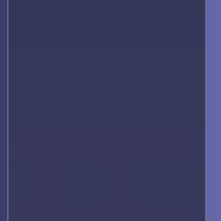
Kasino Terbaik dengan Sugar Rush Xmas
Cara Bermain Slot dengan Uang Asli di
Kasino
Ulasan Pemain tentang Sugar Rush Xmas
Kesimpulan
FAQ
Slot Bertema Natal Lainnya Seperti Sugar Rush
Xmas